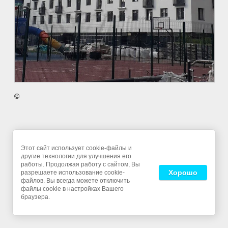
©
Этот сайт использует cookie-файлы и
другие технологии для улучшения его
работы. Продолжая работу с сайтом, Вы
Хорошо
разрешаете использование cookie-
файлов. Вы всегда можете отключить
файлы cookie в настройках Вашего
браузера.