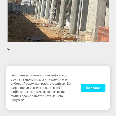
©
Этот сайт использует cookie-файлы и
другие технологии для улучшения его
работы. Продолжая работу с сайтом, Вы
Хорошо
разрешаете использование cookie-
файлов. Вы всегда можете отключить
файлы cookie в настройках Вашего
браузера.